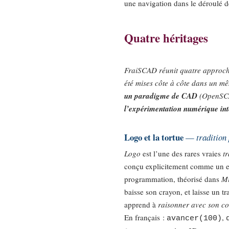
une navigation dans le déroulé d
Quatre héritages
FraiSCAD réunit quatre approche
été mises côte à côte dans un m
un paradigme de CAD
(OpenSC
l’expérimentation numérique in
Logo et la tortue
—
tradition
Logo
est l’une des rares vraies
t
conçu explicitement comme un e
programmation, théorisé dans
Mi
baisse son crayon, et laisse un tra
apprend à
raisonner avec son c
En français :
,
avancer(100)