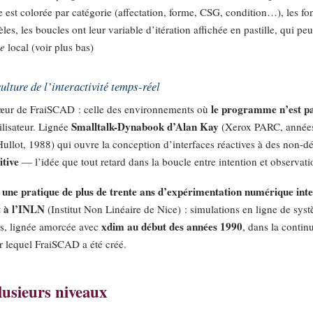
 est colorée par catégorie (affectation, forme, CSG, condition…), les fo
les, les boucles ont leur variable d’itération affichée en pastille, qui p
e
local (voir plus bas)
culture de l’interactivité temps-réel
le programme n’est pas
 cœur de FraiSCAD : celle des environnements où
Smalltalk-Dynabook d’Alan Kay
tilisateur. Lignée
(Xerox PARC, années
llot, 1988) qui ouvre la conception d’interfaces réactives à des non-d
itive
— l’idée que tout retard dans la boucle entre intention et observatio
une pratique de plus de trente ans d’expérimentation numérique in
—
t à l’INLN
(Institut Non Linéaire de Nice) : simulations en ligne de sy
xdim au début des années 1990
tés, lignée amorcée avec
, dans la contin
sur lequel FraiSCAD a été créé.
lusieurs niveaux