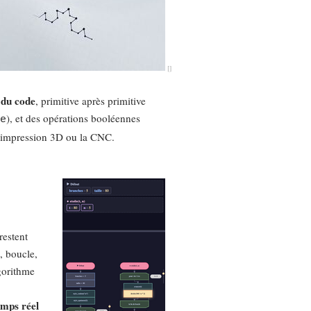
 du code
, primitive après primitive
), et des opérations booléennes
ie
l’impression 3D ou la CNC.
restent
, boucle,
gorithme
emps réel