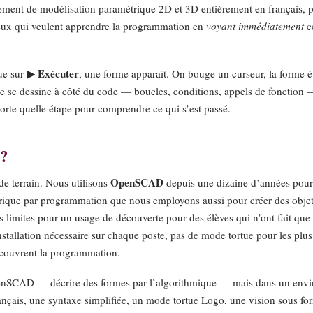
ement de modélisation paramétrique 2D et 3D entièrement en français, 
eux qui veulent apprendre la programmation en
voyant immédiatement
ce
▶ Exécuter
ue sur
, une forme apparaît. On bouge un curseur, la forme é
me se dessine à côté du code — boucles, conditions, appels de fonction
rte quelle étape pour comprendre ce qui s’est passé.
?
OpenSCAD
e terrain. Nous utilisons
depuis une dizaine d’années pour
trique par programmation que nous employons aussi pour créer des obj
 limites pour un usage de découverte pour des élèves qui n’ont fait qu
installation nécessaire sur chaque poste, pas de mode tortue pour les plu
écouvrent la programmation.
enSCAD — décrire des formes par l’algorithmique — mais dans un envi
rançais, une syntaxe simplifiée, un mode tortue Logo, une vision sous f