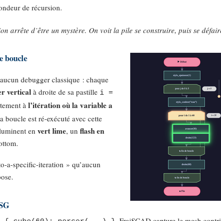
ondeur de récursion.
n arrête d’être un mystère. On voit la pile se construire, puis se défair
e boucle
 aucun debugger classique : chaque
er vertical
à droite de sa pastille
i =
l’itération où la variable a
ectement à
la boucle est ré-exécuté avec cette
vert lime
flash en
lluminent en
, un
ottom.
to-a-specific-iteration » qu’aucun
pose.
CSG
, FraiSCAD capture le mesh contr