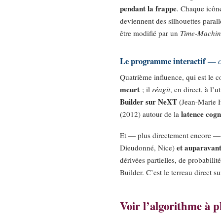
pendant la frappe
. Chaque icône
deviennent des silhouettes parallè
être modifié par un
Time-Machin
Le programme interactif
—
Quatrième influence, qui est le
meurt
; il
réagit
, en direct, à l’u
Builder sur NeXT
(Jean-Marie Hu
latence cogn
(2012) autour de la
Et — plus directement encore 
et auparavan
Dieudonné, Nice)
dérivées partielles, de probabili
Builder. C’est le terreau direct 
Voir l’algorithme à p