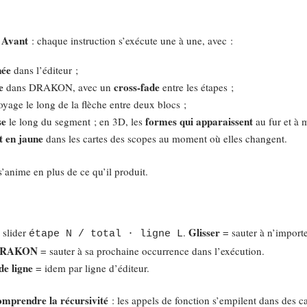
 Avant
: chaque instruction s’exécute une à une, avec :
née
dans l’éditeur ;
e
cross-fade
dans DRAKON, avec un
entre les étapes ;
yage le long de la flèche entre deux blocs ;
se
formes qui apparaissent
le long du segment ; en 3D, les
au fur et à 
t en jaune
dans les cartes des scopes au moment où elles changent.
’anime en plus de ce qu’il produit.
Glisser
n slider
.
= sauter à n’importe
étape N / total · ligne L
e DRAKON
= sauter à sa prochaine occurrence dans l’exécution.
de ligne
= idem par ligne d’éditeur.
omprendre la récursivité
: les appels de fonction s’empilent dans des c