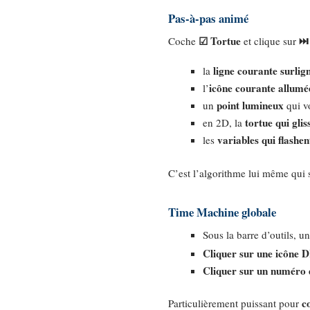
Pas-à-pas animé
☑ Tortue
⏭
Coche
et clique sur
ligne courante surlig
la
icône courante allumé
l’
point lumineux
un
qui vo
tortue qui glis
en 2D, la
variables qui flashen
les
C’est l’algorithme lui même qui s
Time Machine globale
Sous la barre d’outils, u
Cliquer sur une icôn
Cliquer sur un numéro 
c
Particulièrement puissant pour