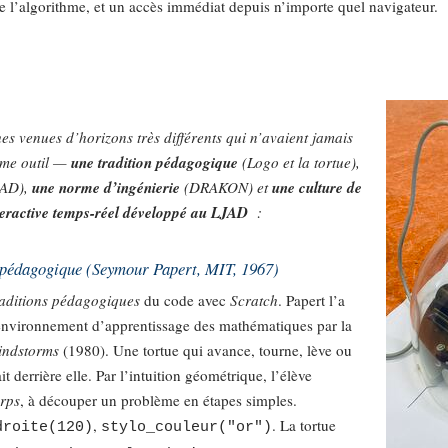
e l’algorithme, et un accès immédiat depuis n’importe quel navigateur.
s venues d’horizons très différents qui n’avaient jamais
ême outil —
une tradition pédagogique
(Logo et la tortue),
AD),
une norme d’ingénierie
(DRAKON) et
une culture de
teractive temps-réel développé au LJAD
:
 pédagogique (Seymour Papert, MIT, 1967)
raditions pédagogiques
du code avec
Scratch
. Papert l’a
nvironnement d’apprentissage des mathématiques par la
ndstorms
(1980). Une tortue qui avance, tourne, lève ou
it derrière elle. Par l’intuition géométrique, l’élève
orps
, à découper un problème en étapes simples.
,
. La tortue
droite(120)
stylo_couleur("or")