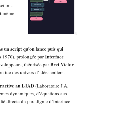
nctions
eut même
 un script qu’on lance puis qui
Interface
 1970), prolongée par
Bret Victor
éveloppeurs, théorisée par
n tue des univers d’idées entiers.
teractive au LJAD
(Laboratoire J.A.
stèmes dynamiques, d’équations aux
uité directe du paradigme d’Interface