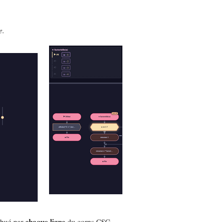
e.
chaque ligne
ibué par
du corps CSG.