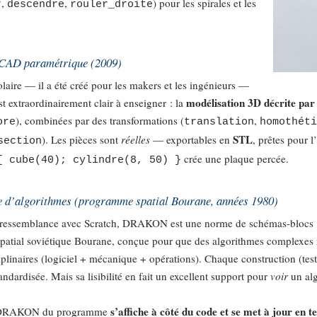
,
,
) pour les spirales et les
r
descendre
rouler_droite
 CAD paramétrique (2009)
aire — il a été créé pour les makers et les ingénieurs —
modélisation 3D décrite par
t extraordinairement clair à enseigner : la
), combinées par des transformations (
,
ore
translation
homothét
STL
). Les pièces sont
réelles
— exportables en
, prêtes pour 
section
crée une plaque percée.
{ cube(40); cylindre(8, 50) }
le d’algorithmes (programme spatial Bourane, années 1980)
e ressemblance avec Scratch, DRAKON est une norme de schémas-blocs
atial soviétique Bourane, conçue pour que des algorithmes complexes 
ciplinaires (logiciel + mécanique + opérations). Chaque construction (test
dardisée. Mais sa lisibilité en fait un excellent support pour
voir
un al
s’affiche à côté du code et se met à jour en t
e DRAKON du programme