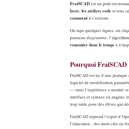
FraiSCAD
est un petit environn
lycée
les ateliers code
,
et tous c
comment
il s’exécute.
On tape quelques lignes, on cliq
panneau
diagramme
, l’algorith
remonter dans le temps
à n’impo
Pourquoi FraiSCAD 
FraiSCAD est né d’une pratique d
logiciel de modélisation paramé
— mais l’expérience a montré ses
interface et syntaxe en anglais, 
trop raide pour des élèves qui d
FraiSCAD reprend l’esprit d’Op
l’éducation : des mots-clés en f