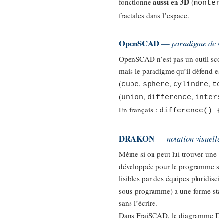
aussi en 3D
fonctionne
(
monte
fractales dans l’espace.
OpenSCAD
—
paradigme de
OpenSCAD n’est pas un outil scol
mais le paradigme qu’il défend es
(
,
,
,
cube
sphere
cylindre
t
(
,
,
union
difference
inter
En français :
difference() 
DRAKON
—
notation visuel
Même si on peut lui trouver un
développée pour le programme sp
lisibles par des équipes pluridis
sous-programme) a une forme stan
sans l’écrire.
Dans FraiSCAD, le diagramm