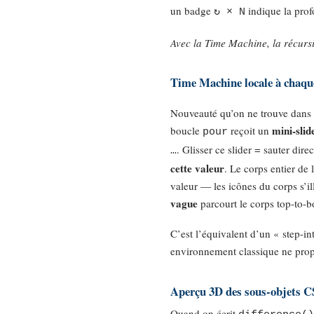
un badge
indique la prof
↻ × N
Avec la Time Machine, la récursio
Time Machine
locale
à chaqu
Nouveauté qu’on ne trouve dans
mini-slid
boucle
reçoit un
pour
. Glisser ce slider = sauter dir
…
cette valeur
. Le corps entier de 
valeur — les icônes du corps s’i
vague
parcourt le corps top-to-b
C’est l’équivalent d’un « step-in
environnement classique ne pro
Aperçu 3D des sous-objets 
Quand on écrit