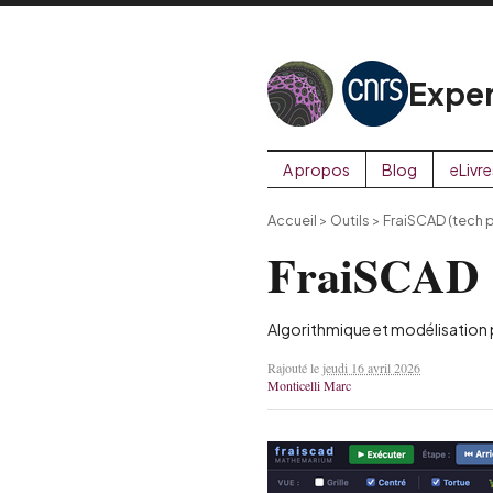
Exper
A propos
Blog
eLivre
Accueil
>
Outils
>
FraiSCAD (tech p
FraiSCAD (
Algorithmique et modélisation 
Rajouté le
jeudi 16 avril 2026
Monticelli Marc