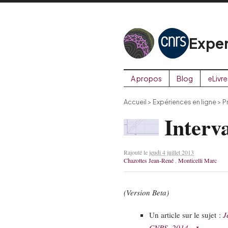
Exper
A propos
Blog
eLivre
Accueil
>
Expériences en ligne
>
P
Interva
Rajouté le
jeudi 4 juillet 2013
Chazottes Jean-René
,
Monticelli Marc
(Version Beta)
Un article sur le sujet :
J
CNRS, 2014.
.