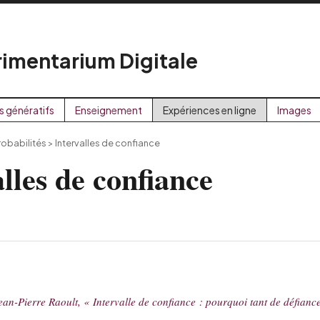
imentarium Digitale
s génératifs
Enseignement
Expériences en ligne
Images
robabilités
>
Intervalles de confiance
lles de confiance
ean-Pierre Raoult, « Intervalle de confiance : pourquoi tant de défia