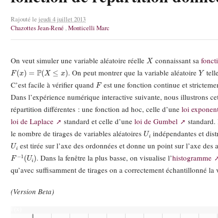
Rajouté le
jeudi 4 juillet 2013
Chazottes Jean-René
,
Monticelli Marc
X
On veut simuler une variable aléatoire réelle
connaissant sa
fonct
F
(
x
)
=
P
(
X
≤
x
)
Y
. On peut montrer que la variable aléatoire
tell
F
C’est facile à vérifier quand
est une fonction continue et strictemen
Dans l’expérience numérique interactive suivante, nous illustrons c
répartition différentes : une fonction ad hoc, celle d’une
loi exponent
loi de Laplace
standard et celle d’une
loi de Gumbel
standard. 
U
i
le nombre de tirages de variables aléatoires
indépendantes et dis
U
i
est tirée sur l’axe des ordonnées et donne un point sur l’axe des 
F
−
1
(
U
i
)
. Dans la fenêtre la plus basse, on visualise l’
histogramme
qu’avec suffisamment de tirages on a correctement échantillonné la 
(Version Beta)