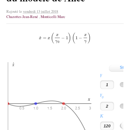
Rajouté le
vendredi 13 juillet 2018
Chazottes Jean-René
,
Monticelli Marc
x
˙
=
x
(
x
γ
0
−
1
)
(
1
−
x
γ
)