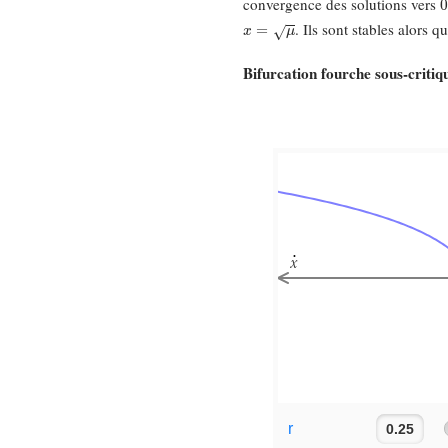
convergence des solutions vers
x
=
μ
. Ils sont stables alors q
Bifurcation fourche sous-critiq