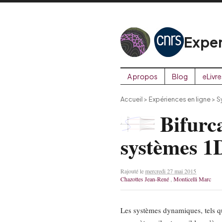
Exper
A propos
Blog
eLivre
Accueil
>
Expériences en ligne
>
S
Bifurca
systèmes 1
Rajouté le
mercredi 27 mai 2015
Chazottes Jean-René
,
Monticelli Marc
Les systèmes dynamiques, tels qu