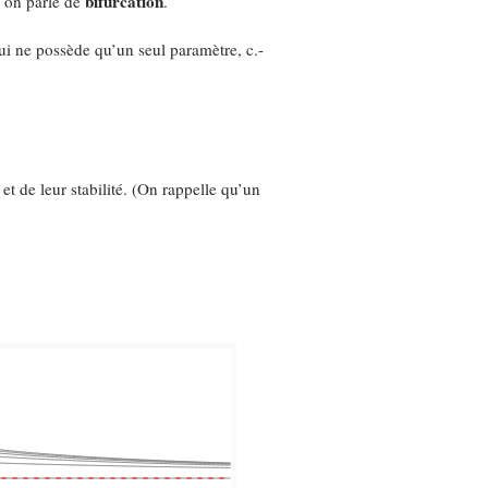
bifurcation
: on parle de
.
ui ne possède qu’un seul paramètre, c.-
t de leur stabilité. (On rappelle qu’un