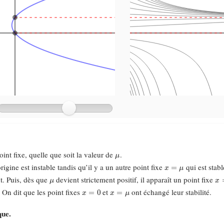
μ
oint fixe, quelle que soit la valeur de
.
x
=
μ
’origine est instable tandis qu’il y a un autre point fixe
qui est stab
μ
x
=
t. Puis, dès que
devient strictement positif, il apparaît un point fixe
x
=
0
x
=
μ
. On dit que les point fixes
et
ont échangé leur stabilité.
que.