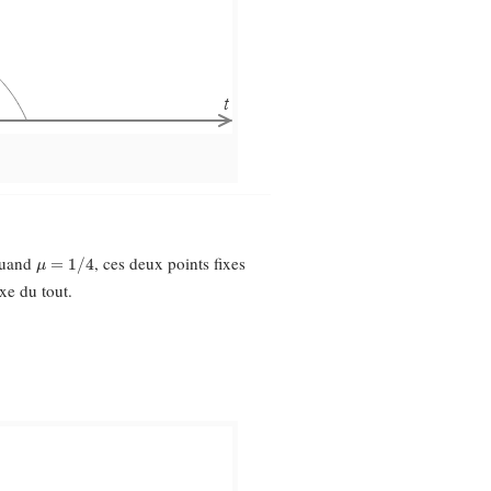
μ
=
1
/
4
 Quand
, ces deux points fixes
ixe du tout.