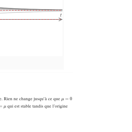
μ
=
0
le. Rien ne change jusqu’à ce que
μ
qui est stable tandis que l’origine