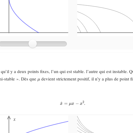
 qu’il y a deux points fixes, l’un qui est stable. l’autre qui est instable.
μ
mi-stable ». Dès que
devient strictement positif, il n’y a plus de point f
x
˙
=
μ
x
−
x
2
.