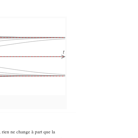
, rien ne change à part que la
x
=
−
μ