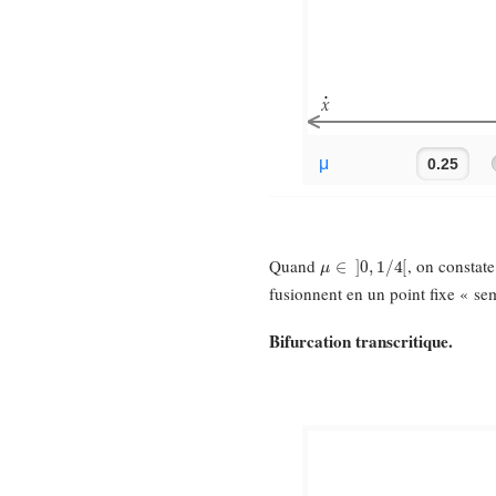
μ
∈
]
0
,
1
/
4
[
Quand
, on constate
fusionnent en un point fixe « se
Bifurcation transcritique.