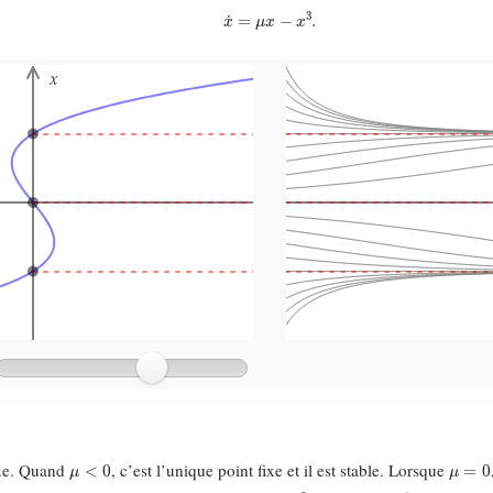
x
˙
=
μ
x
−
x
3
.
μ
<
0
μ
=
0
fixe. Quand
, c’est l’unique point fixe et il est stable. Lorsque
0
μ
>
0