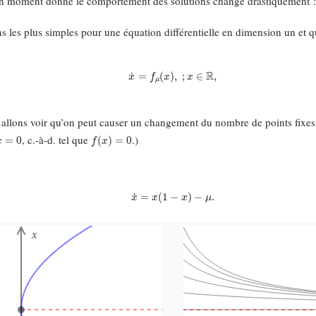
à un moment donné le comportement des solutions change drastiquement 
ns les plus simples pour une équation différentielle en dimension un et q
x
˙
=
f
μ
(
x
)
,
;
x
∈
R
,
allons voir qu’on peut causer un changement du nombre de points fixes e
x
˙
=
0
f
(
x
)
=
0
, c.-à-d. tel que
.)
x
˙
=
x
(
1
−
x
)
−
μ
.