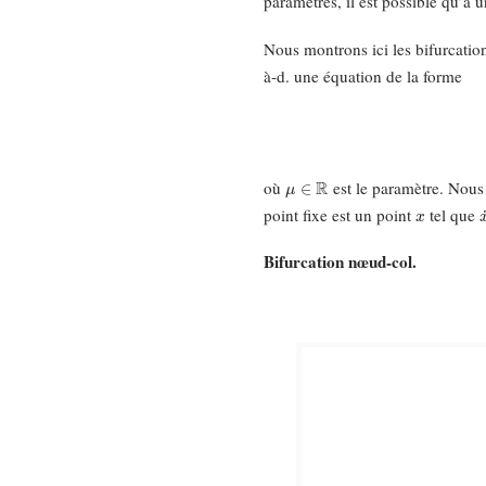
paramètres, il est possible qu’
Nous montrons ici les bifurcatio
à-d. une équation de la forme
μ
∈
R
où
est le paramètre. Nous 
x
point fixe est un point
tel que
Bifurcation nœud-col.