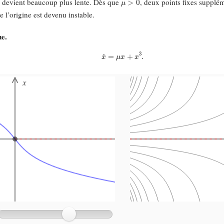
devient beaucoup plus lente. Dès que
, deux points fixes supplé
ue l’origine est devenu instable.
ue.
x
˙
=
μ
x
+
x
3
.