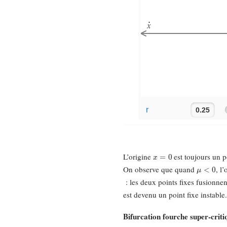
x
=
0
L’origine
est toujours un p
μ
<
0
On observe que quand
, l
: les deux points fixes fusionnen
est devenu un point fixe instable
Bifurcation fourche super-criti