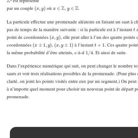
est représenté
(
x
,
y
)
x
∈
Z
y
∈
Z
par un couple
où
,
.
La particule effectue une promenade aléatoire en faisant un saut à 
t
pas de temps de la manière suivante : si la particule est à l’instant
(
x
,
y
)
point de coordonnées
, elle peut aller à l’un des quatre points 
(
x
±
1
,
y
)
(
x
,
y
±
1
)
t
+
1
coordonnées
,
à l’instant
. Ces quatre poin
1
/
4
la même probabilité d’être atteints, c-à-d
. Et ainsi de suite.
Dans l’expérience numérique qui suit, on peut changer le nombre to
sauts et voir trois réalisations possibles de la promenade. (Pour plus
clarté, on joint les points visités entre eux par un segment.) On peut
à n’importe quel moment pour choisir un nouveau point de départ p
promenade.