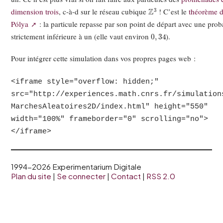
Z
3
dimension trois
, c-à-d sur le réseau cubique
! C’est le
théorème 
Pólya
: la particule repasse par son point de départ avec une proba
0
,
34
strictement inférieure à un (elle vaut environ
).
Pour intégrer cette simulation dans vos propres pages web :
<iframe style="overflow: hidden;"
src="http://experiences.math.cnrs.fr/simulation
MarchesAleatoires2D/index.html" height="550"
width="100%" frameborder="0" scrolling="no">
</iframe>
1994-2026 Experimentarium Digitale
Plan du site
|
Se connecter
|
Contact
|
RSS 2.0