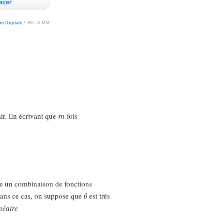
m
air. En écrivant que
fois
un combinaison de fonctions
θ
. Dans ce cas, on suppose que
est très
inéaire