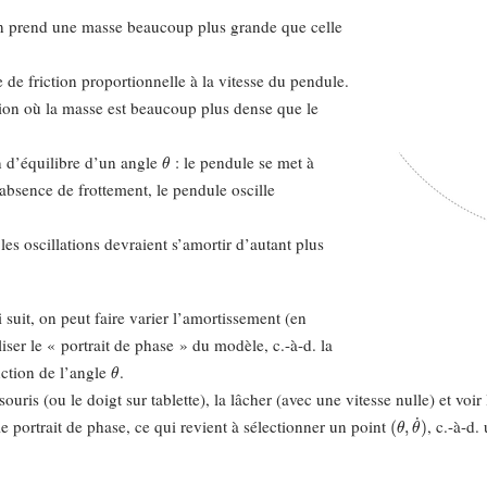
on prend une masse beaucoup plus grande que celle
e de friction proportionnelle à la vitesse du pendule.
ation où la masse est beaucoup plus dense que le
θ
n d’équilibre d’un angle
: le pendule se met à
l’absence de frottement, le pendule oscille
 les oscillations devraient s’amortir d’autant plus
.
suit, on peut faire varier l’amortissement (en
aliser le « portrait de phase » du modèle, c.-à-d. la
θ
nction de l’angle
.
ouris (ou le doigt sur tablette), la lâcher (avec une vitesse nulle) et vo
(
θ
,
θ
˙
)
 portrait de phase, ce qui revient à sélectionner un point
, c.-à-d.