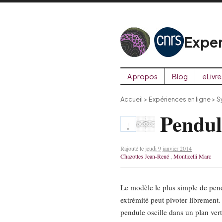
Exper
A propos
Blog
eLivre
Accueil
>
Expériences en ligne
>
S
Pendul
Rajouté le
jeudi 9 janvier 2014
Chazottes Jean-René
,
Monticelli Marc
Le modèle le plus simple de pend
extrémité peut pivoter librement. 
pendule oscille dans un plan vert