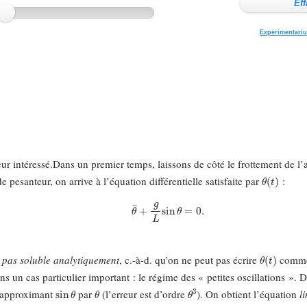
teur intéressé.Dans un premier temps, laissons de côté le frottement de l’
θ
(
t
)
de pesanteur, on arrive à l’équation différentielle satisfaite par
:
θ
¨
+
g
L
sin
θ
=
0.
θ
(
t
)
t pas soluble analytiquement
, c.-à-d. qu’on ne peut pas écrire
comme 
ins un cas particulier important : le régime des « petites oscillations »
sin
θ
θ
θ
3
n approximant
par
(l’erreur est d’ordre
). On obtient l’équation
l