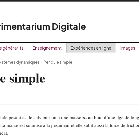
imentarium Digitale
s génératifs
Enseignement
Expériences en ligne
Images
ystèmes dynamiques
>
Pendule simple
e simple
m
ule pesant est le suivant : on a une masse
au bout d’une tige de lon
La masse est soumise à la pesanteur et elle subit aussi la force de fricti
ical.