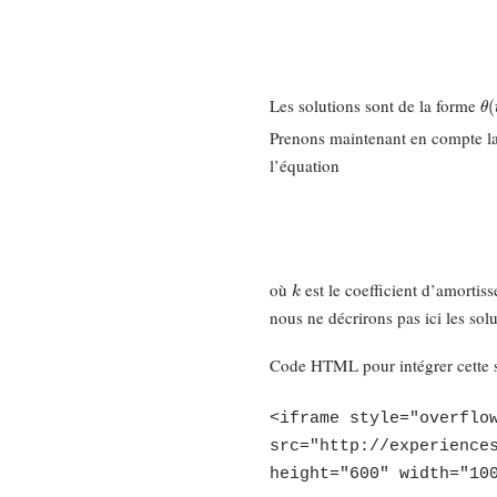
θ
(
Les solutions sont de la forme
Prenons maintenant en compte la f
l’équation
k
où
est le coefficient d’amortis
nous ne décrirons pas ici les sol
Code HTML pour intégrer cette s
<iframe style="overflo
src="http://experience
height="600" width="10