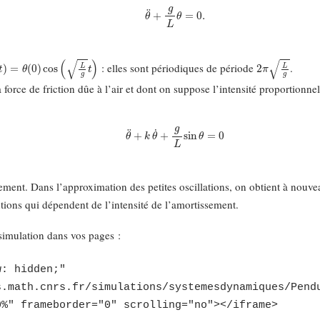
θ
¨
+
g
L
θ
=
0.
t
)
=
θ
(
0
)
cos
(
L
g
t
)
2
π
L
g
: elles sont périodiques de période
.
orce de friction dûe à l’air et dont on suppose l’intensité proportionnel
θ
¨
+
k
θ
˙
+
g
L
sin
θ
=
0
sement. Dans l’approximation des petites oscillations, on obtient à nouve
utions qui dépendent de l’intensité de l’amortissement.
imulation dans vos pages :
w: hidden;"
s.math.cnrs.fr/simulations/systemesdynamiques/Pend
0%" frameborder="0" scrolling="no"></iframe>