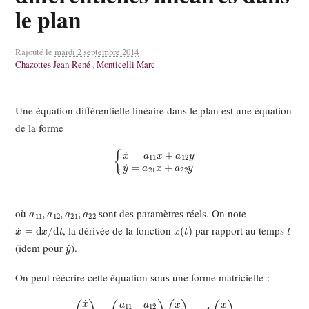
le plan
Rajouté le
mardi 2 septembre 2014
Chazottes Jean-René
,
Monticelli Marc
Une équation différentielle linéaire dans le plan est une équation
de la forme
{
x
˙
=
a
11
x
+
a
12
y
y
˙
=
a
21
x
+
a
22
y
a
11
,
a
12
,
a
21
,
a
22
où
sont des paramètres réels. On note
x
˙
=
d
x
/
d
t
x
(
t
)
t
, la dérivée de la fonction
par rapport au temps
y
˙
(idem pour
).
On peut réécrire cette équation sous une forme matricielle :
(
x
˙
y
˙
)
=
(
a
11
a
12
a
21
a
22
)
(
x
y
)
=
A
(
x
y
)