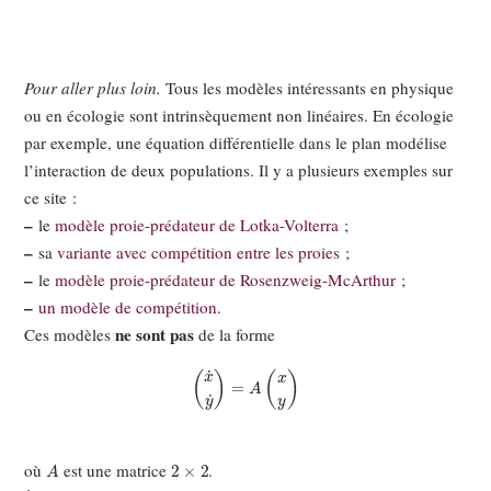
Pour aller plus loin.
Tous les modèles intéressants en physique
ou en écologie sont intrinsèquement non linéaires. En écologie
par exemple, une équation différentielle dans le plan modélise
l’interaction de deux populations. Il y a plusieurs exemples sur
ce site :
–
le
modèle proie-prédateur de Lotka-Volterra
;
–
sa
variante avec compétition entre les proies
;
–
le
modèle proie-prédateur de Rosenzweig-McArthur
;
–
un modèle de compétition
.
ne sont pas
Ces modèles
de la forme
(
x
˙
y
˙
)
=
A
(
x
y
)
A
2
×
2
où
est une matrice
.