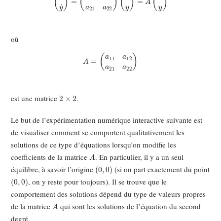
où
A
=
(
a
11
a
12
a
21
a
22
)
2
×
2
est une matrice
.
Le but de l’expérimentation numérique interactive suivante est
de visualiser comment se comportent qualitativement les
solutions de ce type d’équations lorsqu’on modifie les
A
coefficients de la matrice
. En particulier, il y a un seul
(
0
,
0
)
équilibre, à savoir l’origine
(si on part exactement du point
(
0
,
0
)
, on y reste pour toujours). Il se trouve que le
comportement des solutions dépend du type de valeurs propres
A
de la matrice
qui sont les solutions de l’équation du second
degré