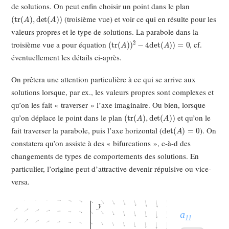
de solutions. On peut enfin choisir un point dans le plan
(
tr
(
A
)
,
det
(
A
)
)
(troisième vue) et voir ce qui en résulte pour les
valeurs propres et le type de solutions. La parabole dans la
(
tr
(
A
)
)
2
−
4
det
(
A
)
)
=
0
troisième vue a pour équation
, cf.
éventuellement les détails ci-après.
On prêtera une attention particulière à ce qui se arrive aux
solutions lorsque, par ex., les valeurs propres sont complexes et
qu’on les fait « traverser » l’axe imaginaire. Ou bien, lorsque
(
tr
(
A
)
,
det
(
A
)
)
qu’on déplace le point dans le plan
et qu’on le
det
(
A
)
=
0
fait traverser la parabole, puis l’axe horizontal (
). On
constatera qu’on assiste à des « bifurcations », c-à-d des
changements de types de comportements des solutions. En
particulier, l’origine peut d’attractive devenir répulsive ou vice-
versa.