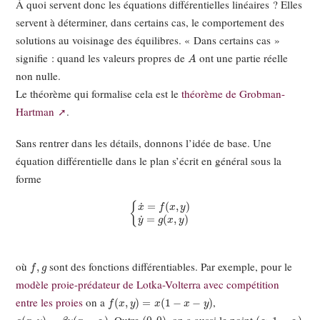
À quoi servent donc les équations différentielles linéaires ? Elles
servent à déterminer, dans certains cas, le comportement des
solutions au voisinage des équilibres. « Dans certains cas »
A
signifie : quand les valeurs propres de
ont une partie réelle
non nulle.
Le théorème qui formalise cela est le
théorème de Grobman-
Hartman
.
Sans rentrer dans les détails, donnons l’idée de base. Une
équation différentielle dans le plan s’écrit en général sous la
forme
{
x
˙
=
f
(
x
,
y
)
y
˙
=
g
(
x
,
y
)
f
,
g
où
sont des fonctions différentiables. Par exemple, pour le
modèle proie-prédateur de Lotka-Volterra avec compétition
f
(
x
,
y
)
=
x
(
1
−
x
−
y
)
entre les proies
on a
,
g
(
x
,
y
)
=
β
y
(
x
−
α
)
(
0
,
0
)
(
α
,
1
−
α
)