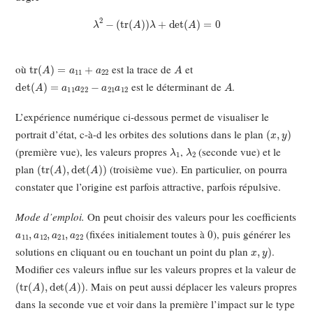
λ
2
−
(
tr
(
A
)
)
λ
+
det
(
A
)
=
0
tr
(
A
)
=
a
11
+
a
22
A
où
est la trace de
et
det
(
A
)
=
a
11
a
22
−
a
21
a
12
A
est le déterminant de
.
L’expérience numérique ci-dessous permet de visualiser le
(
x
,
y
)
portrait d’état, c-à-d les orbites des solutions dans le plan
λ
1
λ
2
(première vue), les valeurs propres
,
(seconde vue) et le
(
tr
(
A
)
,
det
(
A
)
)
plan
(troisième vue). En particulier, on pourra
constater que l’origine est parfois attractive, parfois répulsive.
Mode d’emploi.
On peut choisir des valeurs pour les coefficients
a
11
,
a
12
,
a
21
,
a
22
0
(fixées initialement toutes à
), puis générer les
x
,
y
)
solutions en cliquant ou en touchant un point du plan
.
Modifier ces valeurs influe sur les valeurs propres et la valeur de
(
tr
(
A
)
,
det
(
A
)
)
. Mais on peut aussi déplacer les valeurs propres
dans la seconde vue et voir dans la première l’impact sur le type