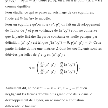
. Outre
, on a aussi le point
comme équilibre.
Pour étudier ce qui se passe au voisinage de ces équilibres,
l’idée est
linéariser
le modèle.
(
x
∗
,
y
∗
)
Pour un équilibre qu’on note
on fait un développement
f
g
(
x
∗
,
y
∗
)
de Taylor de
et
au voisinage de
et on ne conserve
que la partie linéaire (la partie constante est nulle puisque par
(
x
∗
,
y
∗
)
f
(
x
∗
,
y
∗
)
=
0
g
(
x
∗
,
y
∗
)
=
0
définition
est tel que
,
). Cette
A
partie linéaire donne une matrice
dont les coefficients sont les
f
g
(
x
∗
,
y
∗
)
dérivées partielles de
et
en
:
A
=
(
∂
f
∂
x
(
x
∗
,
y
∗
)
∂
f
∂
y
(
x
∗
,
y
∗
)
∂
g
∂
x
(
x
∗
,
y
∗
)
∂
g
∂
y
(
x
∗
,
y
∗
)
)
.
u
=
x
−
x
∗
v
=
y
−
y
∗
Autrement dit, en posant
,
et en
négligeant les termes d’ordre plus grand que deux dans le
développement de Taylor, on se ramène à l’équation
différentielle linéaire